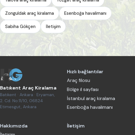
Zonguldak araç kiralama
Esenboğa havalimanı
Sabiha Gökçen
İletişim
Hızlı bağlantılar
Araç filosu
Batıkent Araç Kiralama
Bölge il sayfası
Batıkent · Ankara · Eryaman,
İstanbul araç kiralama
2. Cd. No:11/10, 06824
Etimesgut, Ankara
Esenboğa havalimanı
Hakkımızda
İletişim
İletişim