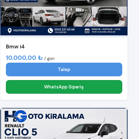
Bmw i4
10.000,00 ₺
/ gün
Talep
WhatsApp Sipariş