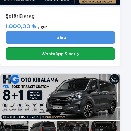
Şoförlü araç
1.000,00 ₺
/ gün
Talep
WhatsApp Sipariş