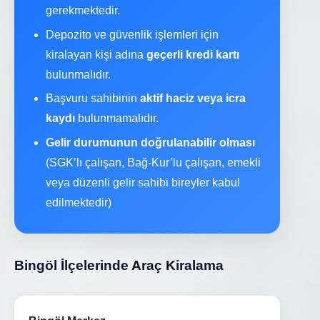
gerekmektedir.
Depozito ve güvenlik işlemleri için
kiralayan kişi adına
geçerli kredi kartı
bulunmalıdır.
Başvuru sahibinin
aktif haciz veya icra
kaydı
bulunmamalıdır.
Gelir durumunun doğrulanabilir olması
(SGK’lı çalışan, Bağ-Kur’lu çalışan, emekli
veya düzenli gelir sahibi bireyler kabul
edilmektedir)
Bingöl İlçelerinde Araç Kiralama