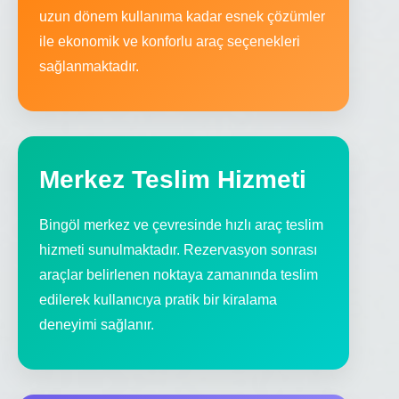
uzun dönem kullanıma kadar esnek çözümler
ile ekonomik ve konforlu araç seçenekleri
sağlanmaktadır.
Merkez Teslim Hizmeti
Bingöl merkez ve çevresinde hızlı araç teslim
hizmeti sunulmaktadır. Rezervasyon sonrası
araçlar belirlenen noktaya zamanında teslim
edilerek kullanıcıya pratik bir kiralama
deneyimi sağlanır.