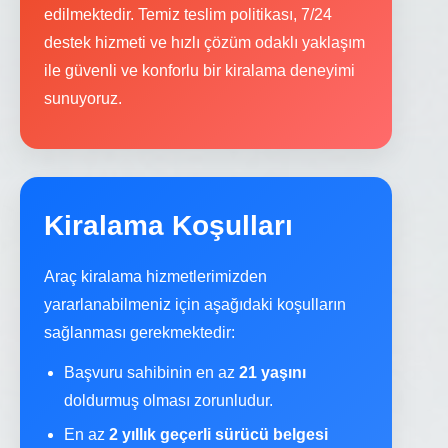
edilmektedir. Temiz teslim politikası, 7/24
destek hizmeti ve hızlı çözüm odaklı yaklaşım
ile güvenli ve konforlu bir kiralama deneyimi
sunuyoruz.
Kiralama Koşulları
Araç kiralama hizmetlerimizden
yararlanabilmeniz için aşağıdaki koşulların
sağlanması gerekmektedir:
Başvuru sahibinin en az
21 yaşını
doldurmuş olması zorunludur.
En az
2 yıllık geçerli sürücü belgesi