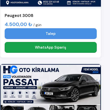
Peugeot 3008
4.500,00 ₺
/ gün
Talep
WhatsApp Sipariş