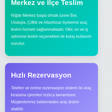
Merkez ve İlçe Teslim
Niğde Merkez başta olmak üzere Bor,
Ulukışla, Çiftlik ve Altunhisar ilçelerine araç
teslim hizmeti sağlanmaktadır. Otel, ev ve iş
adresine teslim seçenekleri ile kolay kullanım
sunulur.
Hızlı Rezervasyon
Telefon ve online rezervasyon sistemi ile araç
kiralama işlemleri hızlıca tamamlanır.
Müşterilerimiz beklemeden araç teslim
alabilir.