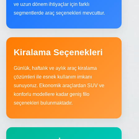
ve uzun dönem ihtiyaçlar için farklı
segmentlerde araç seçenekleri mevcuttur.
Kiralama Seçenekleri
Günlük, haftalık ve aylık araç kiralama
çözümleri ile esnek kullanım imkanı
sunuyoruz. Ekonomik araçlardan SUV ve
konforlu modellere kadar geniş filo
seçenekleri bulunmaktadır.