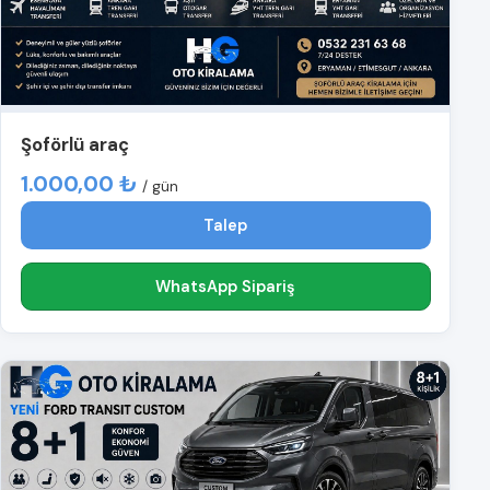
Şoförlü araç
1.000,00 ₺
/ gün
Talep
WhatsApp Sipariş