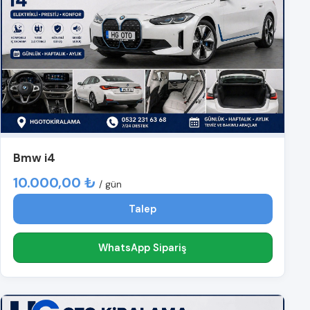
Bmw i4
10.000,00 ₺
/ gün
Talep
WhatsApp Sipariş