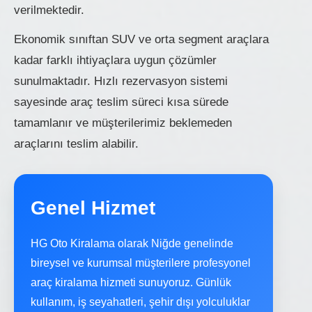
verilmektedir.
Ekonomik sınıftan SUV ve orta segment araçlara
kadar farklı ihtiyaçlara uygun çözümler
sunulmaktadır. Hızlı rezervasyon sistemi
sayesinde araç teslim süreci kısa sürede
tamamlanır ve müşterilerimiz beklemeden
araçlarını teslim alabilir.
Genel Hizmet
HG Oto Kiralama olarak Niğde genelinde
bireysel ve kurumsal müşterilere profesyonel
araç kiralama hizmeti sunuyoruz. Günlük
kullanım, iş seyahatleri, şehir dışı yolculuklar