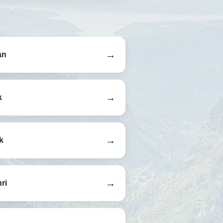
→
an
→
k
→
k
→
ri