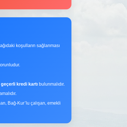
şağıdaki koşulların sağlanması
orunludur.
a
geçerli kredi kartı
bulunmalıdır.
malıdır.
şan, Bağ-Kur’lu çalışan, emekli