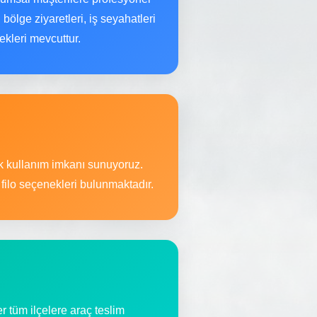
bölge ziyaretleri, iş seyahatleri
ekleri mevcuttur.
ek kullanım imkanı sunuyoruz.
filo seçenekleri bulunmaktadır.
 tüm ilçelere araç teslim