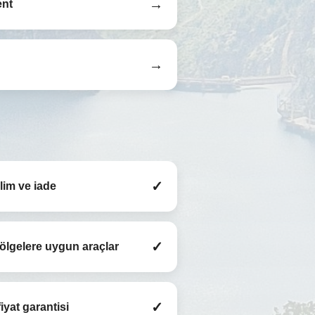
→
ent
→
✓
slim ve iade
✓
bölgelere uygun araçlar
✓
iyat garantisi