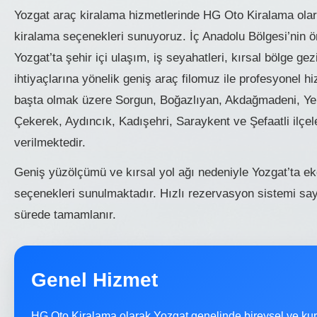
Yozgat araç kiralama hizmetlerinde HG Oto Kiralama olara
kiralama seçenekleri sunuyoruz. İç Anadolu Bölgesi’nin ön
Yozgat’ta şehir içi ulaşım, iş seyahatleri, kırsal bölge g
ihtiyaçlarına yönelik geniş araç filomuz ile profesyonel 
başta olmak üzere Sorgun, Boğazlıyan, Akdağmadeni, Yer
Çekerek, Aydıncık, Kadışehri, Saraykent ve Şefaatli ilçel
verilmektedir.
Geniş yüzölçümü ve kırsal yol ağı nedeniyle Yozgat’ta e
seçenekleri sunulmaktadır. Hızlı rezervasyon sistemi say
sürede tamamlanır.
Genel Hizmet
HG Oto Kiralama olarak Yozgat genelinde bireysel ve kur