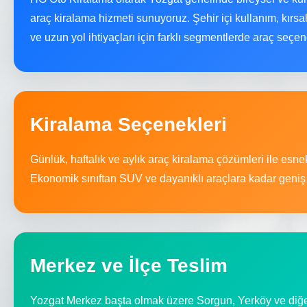
araç kiralama hizmeti sunuyoruz. Şehir içi kullanım, kırsal 
ve uzun yol ihtiyaçları için farklı segmentlerde araç seçen
Kiralama Seçenekleri
Günlük, haftalık ve aylık araç kiralama çözümleri ile esn
Ekonomik sınıftan SUV ve dayanıklı araçlara kadar geniş 
Merkez ve İlçe Teslim
Yozgat Merkez başta olmak üzere Sorgun, Yerköy ve diğer