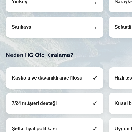
→
Yerköy
Sarayk
→
Sarıkaya
Şefaatli
Neden HG Oto Kiralama?
✓
Kaskolu ve dayanıklı araç filosu
Hızlı te
✓
7/24 müşteri desteği
Kırsal 
✓
Şeffaf fiyat politikası
Uygun f