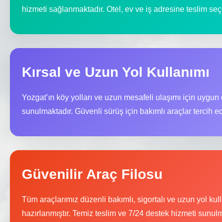
hizmeti sağlanmaktadır. Otel, ev ve iş adresine teslim seç
Kırsal ve Uzun Yol Kullanımı
Yozgat’ın köy yolları ve uzun mesafeli ulaşımı için uygun
sunulmaktadır. Güvenli sürüş için bakımlı araçlar tercih ed
Güvenilir Araç Filosu
Tüm araçlarımız düzenli bakımlı, sigortalı ve uzun yol ku
hazırlanmıştır. Temiz teslim ve 7/24 destek hizmeti sunulm