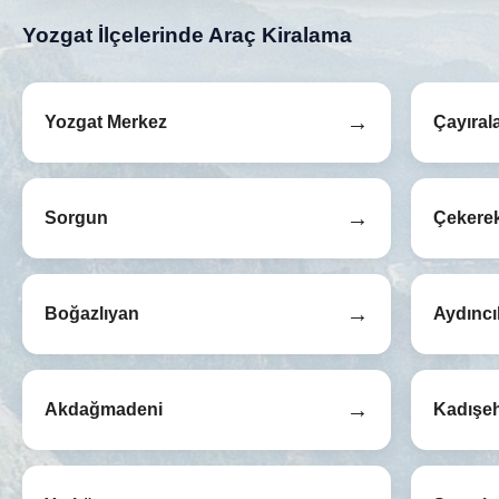
Yozgat İlçelerinde Araç Kiralama
→
Yozgat Merkez
Çayıral
→
Sorgun
Çekere
→
Boğazlıyan
Aydıncı
→
Akdağmadeni
Kadışeh