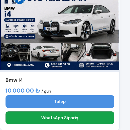
Bmw i4
10.000,00 ₺
/ gün
Talep
WhatsApp Sipariş