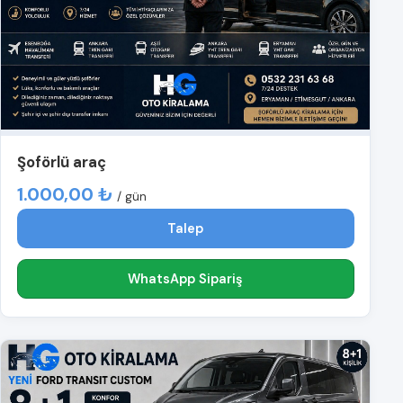
Şoförlü araç
1.000,00 ₺
/ gün
Talep
WhatsApp Sipariş