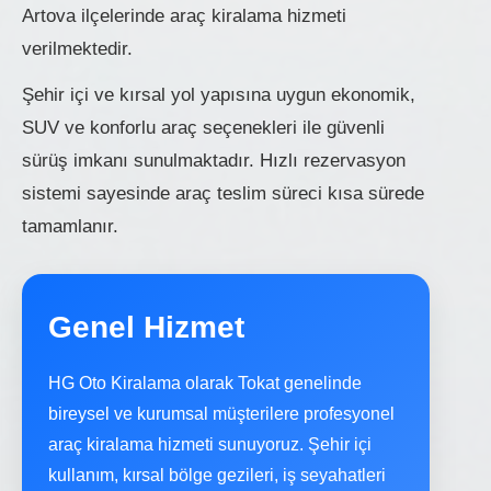
Artova ilçelerinde araç kiralama hizmeti
verilmektedir.
Şehir içi ve kırsal yol yapısına uygun ekonomik,
SUV ve konforlu araç seçenekleri ile güvenli
sürüş imkanı sunulmaktadır. Hızlı rezervasyon
sistemi sayesinde araç teslim süreci kısa sürede
tamamlanır.
Genel Hizmet
HG Oto Kiralama olarak Tokat genelinde
bireysel ve kurumsal müşterilere profesyonel
araç kiralama hizmeti sunuyoruz. Şehir içi
kullanım, kırsal bölge gezileri, iş seyahatleri