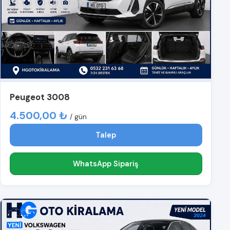
Peugeot 3008
4.500,00 ₺
/ gün
Talep
WhatsApp Sipariş