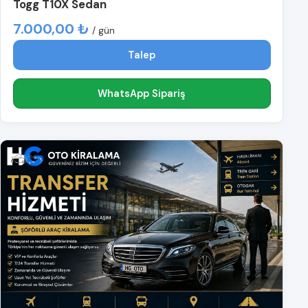
Togg T10X Sedan
7.000,00 ₺
/ gün
Talep
WhatsApp Sipariş