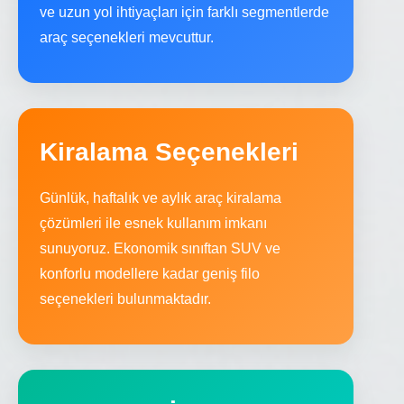
ve uzun yol ihtiyaçları için farklı segmentlerde
araç seçenekleri mevcuttur.
Kiralama Seçenekleri
Günlük, haftalık ve aylık araç kiralama
çözümleri ile esnek kullanım imkanı
sunuyoruz. Ekonomik sınıftan SUV ve
konforlu modellere kadar geniş filo
seçenekleri bulunmaktadır.