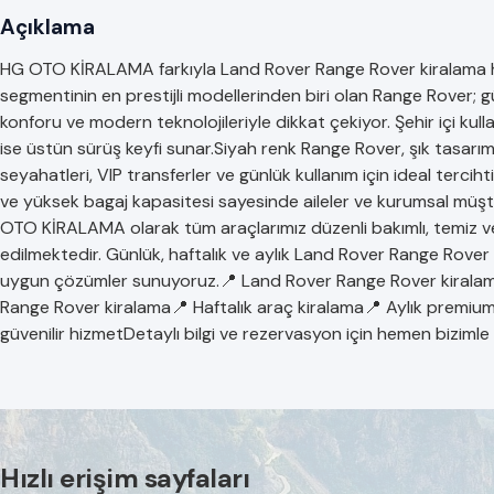
Açıklama
HG OTO KİRALAMA farkıyla Land Rover Range Rover kiralama hi
segmentinin en prestijli modellerinden biri olan Range Rover;
konforu ve modern teknolojileriyle dikkat çekiyor. Şehir içi kul
ise üstün sürüş keyfi sunar.Siyah renk Range Rover, şık tasarımı
seyahatleri, VIP transferler ve günlük kullanım için ideal terciht
ve yüksek bagaj kapasitesi sayesinde aileler ve kurumsal müşt
OTO KİRALAMA olarak tüm araçlarımız düzenli bakımlı, temiz ve 
edilmektedir. Günlük, haftalık ve aylık Land Rover Range Rover
uygun çözümler sunuyoruz.📍 Land Rover Range Rover kiralam
Range Rover kiralama📍 Haftalık araç kiralama📍 Aylık prem
güvenilir hizmetDetaylı bilgi ve rezervasyon için hemen bizimle 
Hızlı erişim sayfaları