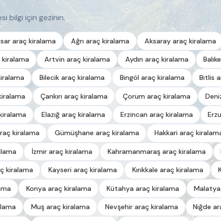
i bilgi için gezinin.
sar araç kiralama
Ağrı araç kiralama
Aksaray araç kiralama
 kiralama
Artvin araç kiralama
Aydın araç kiralama
Balık
kiralama
Bilecik araç kiralama
Bingöl araç kiralama
Bitlis 
kiralama
Çankırı araç kiralama
Çorum araç kiralama
Deni
kiralama
Elazığ araç kiralama
Erzincan araç kiralama
Erz
raç kiralama
Gümüşhane araç kiralama
Hakkari araç kiralam
alama
İzmir araç kiralama
Kahramanmaraş araç kiralama
ç kiralama
Kayseri araç kiralama
Kırıkkale araç kiralama
lama
Konya araç kiralama
Kütahya araç kiralama
Malatya
alama
Muş araç kiralama
Nevşehir araç kiralama
Niğde ar