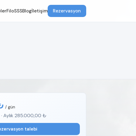
ler
Filo
SSS
Blog
İletişim
Rezervasyon
₺
/ gün
 · Aylık 285.000,00 ₺
ezervasyon talebi