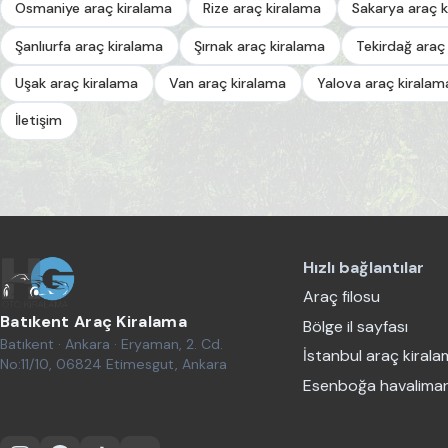
Osmaniye araç kiralama
Rize araç kiralama
Sakarya araç k
Şanlıurfa araç kiralama
Şırnak araç kiralama
Tekirdağ araç
Uşak araç kiralama
Van araç kiralama
Yalova araç kiralam
İletişim
Hızlı bağlantılar
Araç filosu
Batıkent Araç Kiralama
Bölge il sayfası
Batıkent · Ankara · Eryaman, 2. Cd.
İstanbul araç kiral
No:11/10, 06824 Etimesgut, Ankara
Esenboğa havaliman