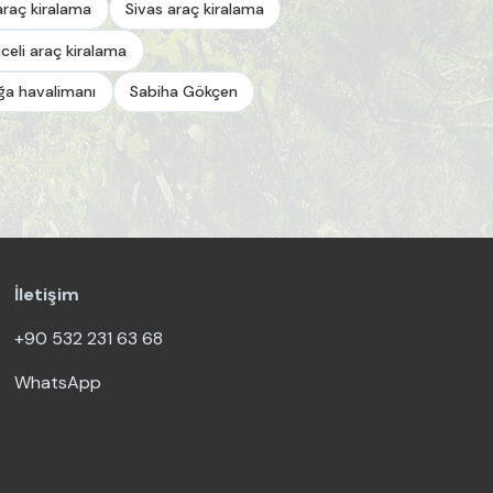
araç kiralama
Sivas araç kiralama
celi araç kiralama
a havalimanı
Sabiha Gökçen
İletişim
+90 532 231 63 68
WhatsApp