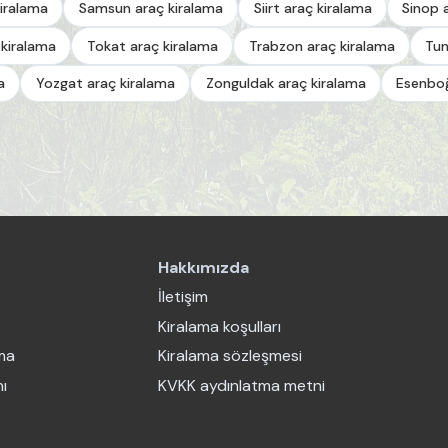
iralama
Samsun araç kiralama
Siirt araç kiralama
Sinop 
 kiralama
Tokat araç kiralama
Trabzon araç kiralama
Tun
a
Yozgat araç kiralama
Zonguldak araç kiralama
Esenboğ
Hakkımızda
İletişim
Kiralama koşulları
ama
Kiralama sözleşmesi
ı
KVKK aydınlatma metni