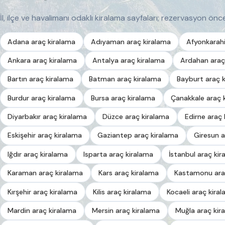
İl, ilçe ve havalimanı odaklı kiralama sayfaları; rezervasyon önces
Adana araç kiralama
Adıyaman araç kiralama
Afyonkarahi
Ankara araç kiralama
Antalya araç kiralama
Ardahan araç
Bartın araç kiralama
Batman araç kiralama
Bayburt araç 
Burdur araç kiralama
Bursa araç kiralama
Çanakkale araç 
Diyarbakır araç kiralama
Düzce araç kiralama
Edirne araç 
Eskişehir araç kiralama
Gaziantep araç kiralama
Giresun a
Iğdır araç kiralama
Isparta araç kiralama
İstanbul araç kir
Karaman araç kiralama
Kars araç kiralama
Kastamonu ara
Kırşehir araç kiralama
Kilis araç kiralama
Kocaeli araç kira
Mardin araç kiralama
Mersin araç kiralama
Muğla araç kir