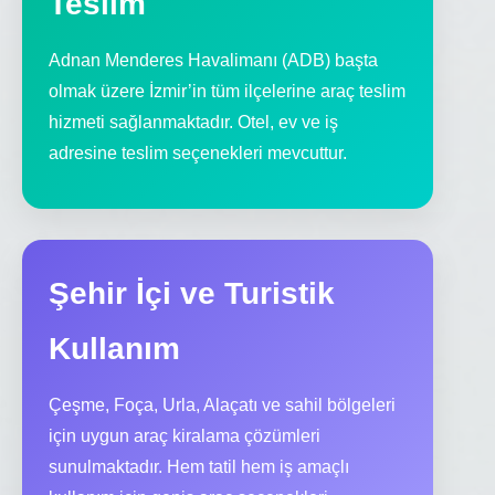
Teslim
Adnan Menderes Havalimanı (ADB) başta
olmak üzere İzmir’in tüm ilçelerine araç teslim
hizmeti sağlanmaktadır. Otel, ev ve iş
adresine teslim seçenekleri mevcuttur.
Şehir İçi ve Turistik
Kullanım
Çeşme, Foça, Urla, Alaçatı ve sahil bölgeleri
için uygun araç kiralama çözümleri
sunulmaktadır. Hem tatil hem iş amaçlı