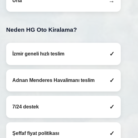
→
Urla
Neden HG Oto Kiralama?
✓
İzmir geneli hızlı teslim
✓
Adnan Menderes Havalimanı teslim
✓
7/24 destek
✓
Şeffaf fiyat politikası