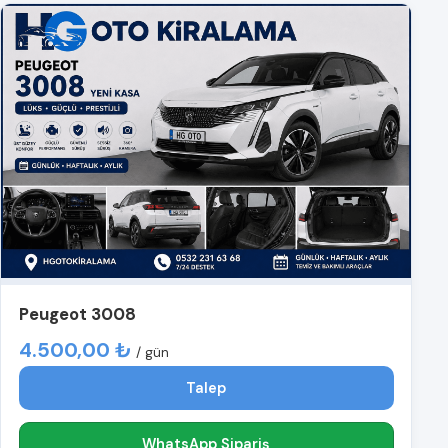
Peugeot 3008
4.500,00 ₺
/ gün
Talep
WhatsApp Sipariş