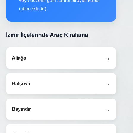
veya düzenli gelir sahibi bireyler kabul
edilmektedir)
İzmir İlçelerinde Araç Kiralama
→
Aliağa
→
Balçova
→
Bayındır