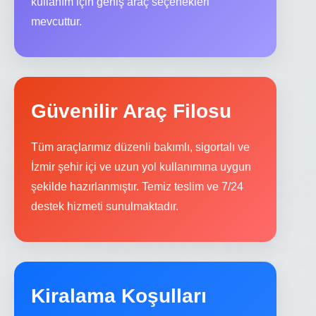
kullanım için geniş araç seçenekleri
mevcuttur.
Güvenilir Araç Filosu
Tüm araçlarımız düzenli bakımlı, sigortalı ve
İzmir şehir içi ve uzun yol kullanımına uygun
şekilde hazırlanmıştır. Temiz teslim ve 7/24
destek hizmeti sunulmaktadır.
Kiralama Koşulları