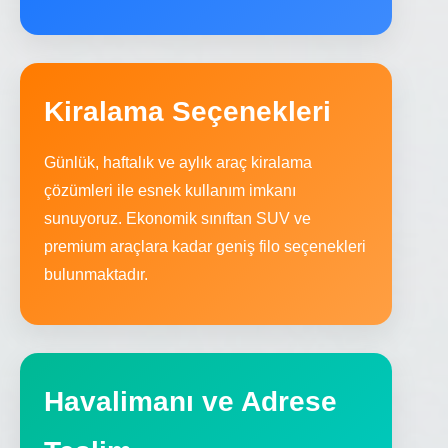
Kiralama Seçenekleri
Günlük, haftalık ve aylık araç kiralama
çözümleri ile esnek kullanım imkanı
sunuyoruz. Ekonomik sınıftan SUV ve
premium araçlara kadar geniş filo seçenekleri
bulunmaktadır.
Havalimanı ve Adrese