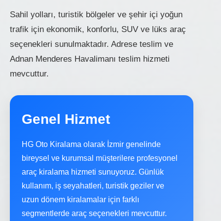
Sahil yolları, turistik bölgeler ve şehir içi yoğun
trafik için ekonomik, konforlu, SUV ve lüks araç
seçenekleri sunulmaktadır. Adrese teslim ve
Adnan Menderes Havalimanı teslim hizmeti
mevcuttur.
Genel Hizmet
HG Oto Kiralama olarak İzmir genelinde
bireysel ve kurumsal müşterilere profesyonel
araç kiralama hizmeti sunuyoruz. Günlük
kullanım, iş seyahatleri, turistik geziler ve
uzun dönem kiralamalar için farklı
segmentlerde araç seçenekleri mevcuttur.