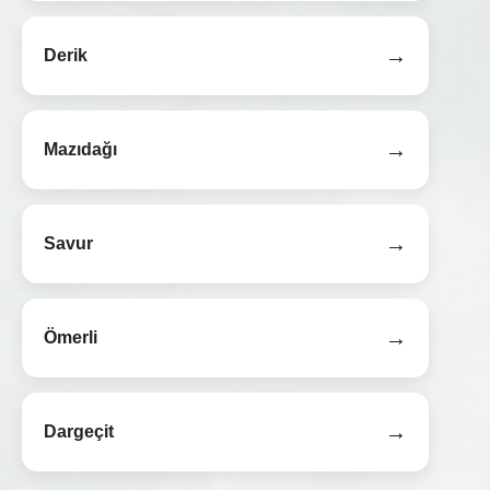
→
Derik
→
Mazıdağı
→
Savur
→
Ömerli
→
Dargeçit