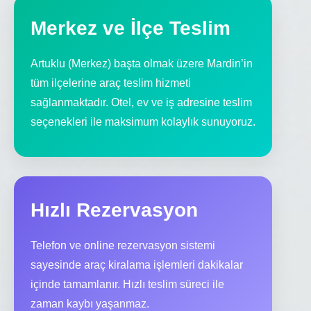
Merkez ve İlçe Teslim
Artuklu (Merkez) başta olmak üzere Mardin’in
tüm ilçelerine araç teslim hizmeti
sağlanmaktadır. Otel, ev ve iş adresine teslim
seçenekleri ile maksimum kolaylık sunuyoruz.
Hızlı Rezervasyon
Telefon ve online rezervasyon sistemi
sayesinde araç kiralama işlemleri dakikalar
içinde tamamlanır. Hızlı teslim süreci ile
zaman kaybı yaşanmaz.