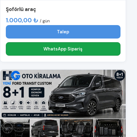
Şoförlü araç
1.000,00 ₺
/ gün
Talep
WhatsApp Sipariş