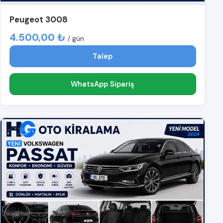
Peugeot 3008
4.500,00 ₺
/ gün
Talep
WhatsApp Sipariş