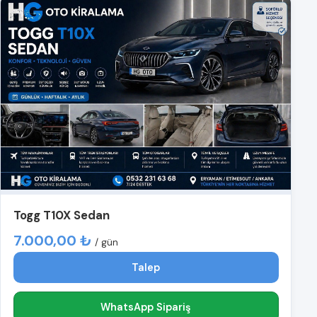
Togg T10X Sedan
7.000,00 ₺
/ gün
Talep
WhatsApp Sipariş