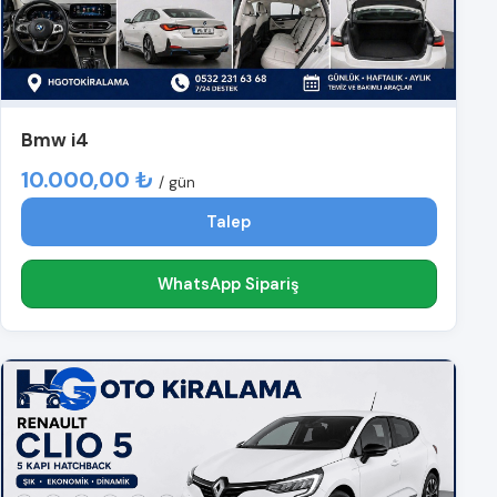
Bmw i4
10.000,00 ₺
/ gün
Talep
WhatsApp Sipariş