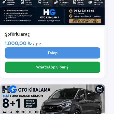
Şoförlü araç
1.000,00 ₺
/ gün
Talep
WhatsApp Sipariş