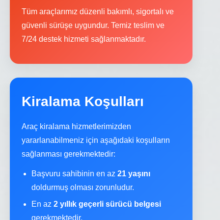
Tüm araçlarımız düzenli bakımlı, sigortalı ve
güvenli sürüşe uygundur. Temiz teslim ve
7/24 destek hizmeti sağlanmaktadır.
Kiralama Koşulları
Araç kiralama hizmetlerimizden
yararlanabilmeniz için aşağıdaki koşulların
sağlanması gerekmektedir:
Başvuru sahibinin en az
21 yaşını
doldurmuş olması zorunludur.
En az
2 yıllık geçerli sürücü belgesi
gerekmektedir.