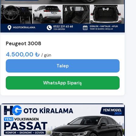
Peugeot 3008
4.500,00 ₺
/ gün
Talep
WhatsApp Sipariş