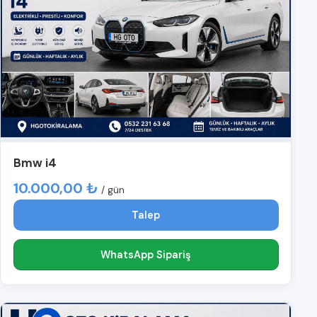
Bmw i4
10.000,00 ₺
/ gün
Talep
WhatsApp Sipariş