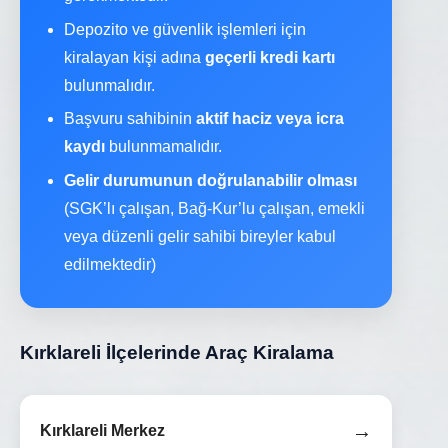
Depozito ve güvenlik işlemleri için
kiralayan kişi adına
geçerli kredi kartı
bulunmalıdır.
Başvuru sahibinin
aktif haciz veya icra
kaydı
bulunmamalıdır.
Gelir durumunun doğrulanabilir olması
(SGK’lı çalışan, Bağ-Kur’lu çalışan, emekli
veya düzenli gelir sahibi bireyler kabul
edilmektedir)
Kırklareli İlçelerinde Araç Kiralama
→
Kırklareli Merkez