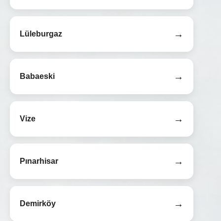
→
Lüleburgaz
→
Babaeski
→
Vize
→
Pınarhisar
→
Demirköy