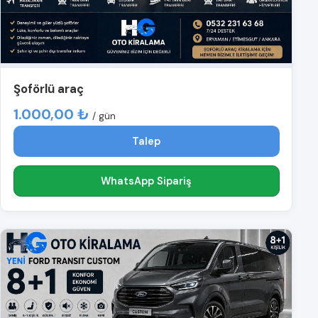
Şoförlü araç
1.000,00 ₺
/ gün
Talep
WhatsApp Sipariş