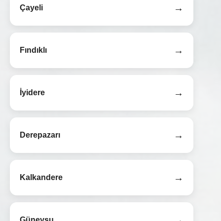
→
Çayeli
→
Fındıklı
→
İyidere
→
Derepazarı
→
Kalkandere
→
Güneysu