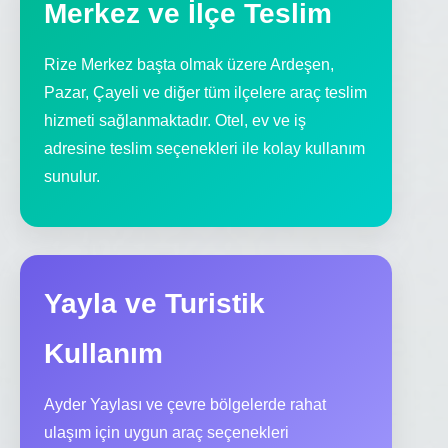
Merkez ve İlçe Teslim
Rize Merkez başta olmak üzere Ardeşen,
Pazar, Çayeli ve diğer tüm ilçelere araç teslim
hizmeti sağlanmaktadır. Otel, ev ve iş
adresine teslim seçenekleri ile kolay kullanım
sunulur.
Yayla ve Turistik
Kullanım
Ayder Yaylası ve çevre bölgelerde rahat
ulaşım için uygun araç seçenekleri