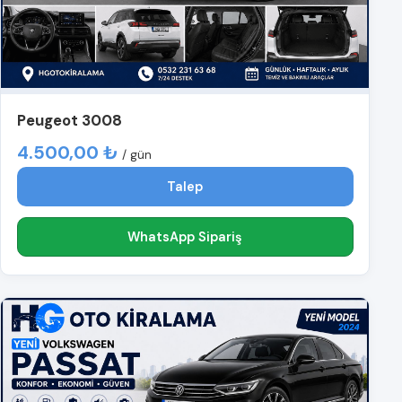
Peugeot 3008
4.500,00 ₺
/ gün
Talep
WhatsApp Sipariş