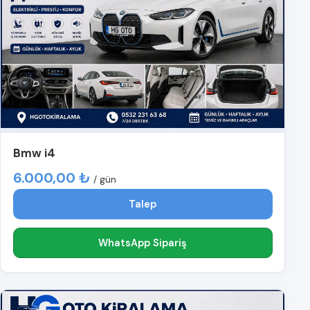
Bmw i4
6.000,00 ₺
/ gün
Talep
WhatsApp Sipariş