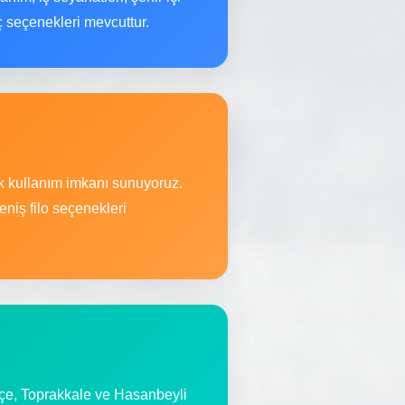
aç seçenekleri mevcuttur.
ek kullanım imkanı sunuyoruz.
niş filo seçenekleri
çe, Toprakkale ve Hasanbeyli