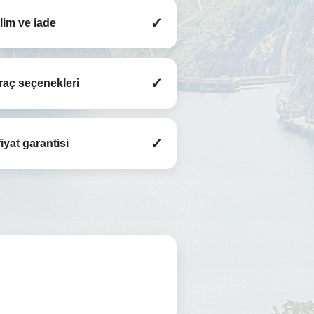
✓
slim ve iade
✓
raç seçenekleri
✓
iyat garantisi