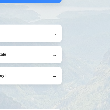
→
→
ale
→
eyli