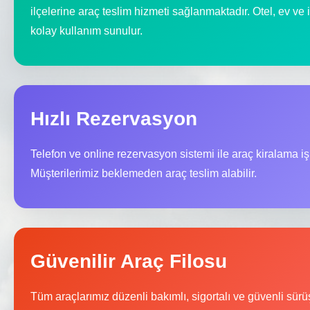
ilçelerine araç teslim hizmeti sağlanmaktadır. Otel, ev ve 
kolay kullanım sunulur.
Hızlı Rezervasyon
Telefon ve online rezervasyon sistemi ile araç kiralama iş
Müşterilerimiz beklemeden araç teslim alabilir.
Güvenilir Araç Filosu
Tüm araçlarımız düzenli bakımlı, sigortalı ve güvenli sürü