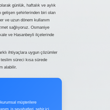
arak günlük, haftalık ve aylık
gelişen şehirlerinden biri olan
ziler ve uzun dönem kullanım
hizmet sağlıyoruz. Osmaniye
ale ve Hasanbeyli ilçelerinde
rklı ihtiyaçlara uygun çözümler
 teslim süreci kısa sürede
 alabilir.
kurumsal müşterilere
ım, iş seyahatleri, şehir içi