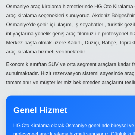
Osmaniye araç kiralama hizmetlerinde HG Oto Kiralama ol
araç kiralama seçenekleri sunuyoruz. Akdeniz Bölgesi’nin 
Osmaniye’de şehir içi ulaşım, iş seyahatleri, turistik ge
ihtiyaçlarına yönelik geniş araç filomuz ile profesyonel 
Merkez başta olmak üzere Kadirli, Düziçi, Bahçe, Toprakk
araç kiralama hizmeti verilmektedir.
Ekonomik sınıftan SUV ve orta segment araçlara kadar fa
sunulmaktadır. Hızlı rezervasyon sistemi sayesinde araç
tamamlanır ve müşterilerimiz beklemeden araçlarını teslim
Genel Hizmet
HG Oto Kiralama olarak Osmaniye genelinde bireysel ve 
profesyonel araç kiralama hizmeti sunuyoruz. Günlük kullan