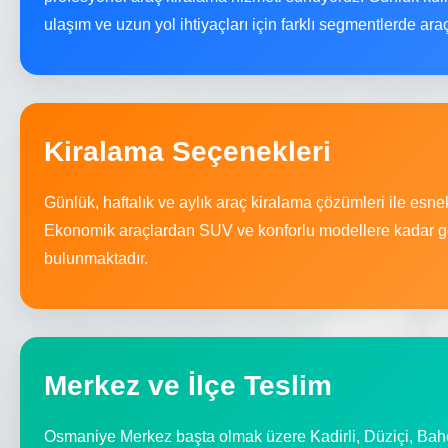
ulaşım ve uzun yol ihtiyaçları için farklı segmentlerde ar
Kiralama Seçenekleri
Günlük, haftalık ve aylık araç kiralama çözümleri ile esn
Ekonomik araçlardan SUV ve konforlu modellere kadar ge
bulunmaktadır.
Merkez ve İlçe Teslim
Osmaniye Merkez başta olmak üzere Kadirli, Düziçi, Bah