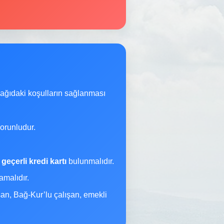
şağıdaki koşulların sağlanması
orunludur.
a
geçerli kredi kartı
bulunmalıdır.
malıdır.
şan, Bağ-Kur’lu çalışan, emekli