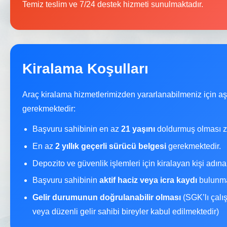
Temiz teslim ve 7/24 destek hizmeti sunulmaktadır.
Kiralama Koşulları
Araç kiralama hizmetlerimizden yararlanabilmeniz için a
gerekmektedir:
Başvuru sahibinin en az
21 yaşını
doldurmuş olması z
En az
2 yıllık geçerli sürücü belgesi
gerekmektedir.
Depozito ve güvenlik işlemleri için kiralayan kişi adın
Başvuru sahibinin
aktif haciz veya icra kaydı
bulunma
Gelir durumunun doğrulanabilir olması
(SGK’lı çalı
veya düzenli gelir sahibi bireyler kabul edilmektedir)