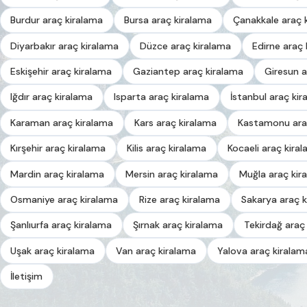
Burdur araç kiralama
Bursa araç kiralama
Çanakkale araç 
Diyarbakır araç kiralama
Düzce araç kiralama
Edirne araç 
Eskişehir araç kiralama
Gaziantep araç kiralama
Giresun a
Iğdır araç kiralama
Isparta araç kiralama
İstanbul araç kir
Karaman araç kiralama
Kars araç kiralama
Kastamonu ara
Kırşehir araç kiralama
Kilis araç kiralama
Kocaeli araç kira
Mardin araç kiralama
Mersin araç kiralama
Muğla araç kir
Osmaniye araç kiralama
Rize araç kiralama
Sakarya araç k
Şanlıurfa araç kiralama
Şırnak araç kiralama
Tekirdağ araç
Uşak araç kiralama
Van araç kiralama
Yalova araç kiralam
İletişim