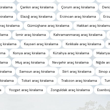
kiralama
Çankırı araç kiralama
Çorum araç kiralama
Deni
kiralama
Elazığ araç kiralama
Erzincan araç kiralama
Erz
raç kiralama
Gümüşhane araç kiralama
Hakkari araç kiralam
alama
İzmir araç kiralama
Kahramanmaraş araç kiralama
ç kiralama
Kayseri araç kiralama
Kırıkkale araç kiralama
lama
Konya araç kiralama
Kütahya araç kiralama
Malatya
alama
Muş araç kiralama
Nevşehir araç kiralama
Niğde ar
iralama
Samsun araç kiralama
Siirt araç kiralama
Sinop 
 kiralama
Tokat araç kiralama
Trabzon araç kiralama
Tun
a
Yozgat araç kiralama
Zonguldak araç kiralama
Esenboğ