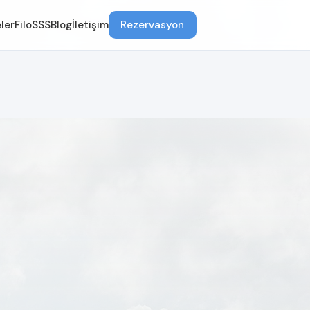
ler
Filo
SSS
Blog
İletişim
Rezervasyon