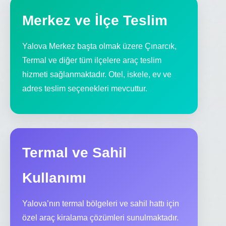
Merkez ve İlçe Teslim
Yalova Merkez başta olmak üzere Çınarcık,
Termal ve diğer tüm ilçelere araç teslim
hizmeti sağlanmaktadır. Otel, iskele, ev ve
adres teslim seçenekleri mevcuttur.
Termal ve Sahil
Kullanımı
Yalova’nın termal bölgeleri ve sahil hattı için
özel araç kiralama çözümleri sunulmaktadır.