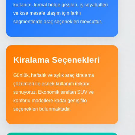
kullanım, termal bölge gezileri, iş seyahatleri
ve kısa mesafe ulaşım için farklı
segmentlerde araç seçenekleri mevcuttur.
Kiralama Seçenekleri
Günlük, haftalık ve aylık araç kiralama
çözümleri ile esnek kullanım imkanı
sunuyoruz. Ekonomik sınıftan SUV ve
konforlu modellere kadar geniş filo
seçenekleri bulunmaktadır.