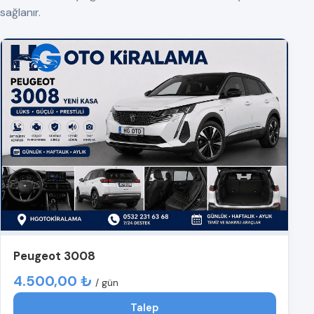
sağlanır.
Peugeot 3008
4.500,00 ₺
/ gün
Talep