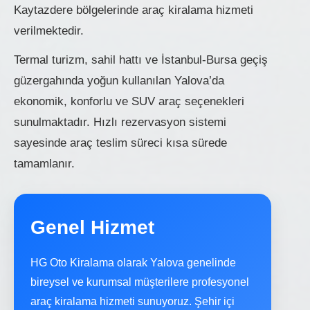
Kaytazdere bölgelerinde araç kiralama hizmeti
verilmektedir.
Termal turizm, sahil hattı ve İstanbul-Bursa geçiş
güzergahında yoğun kullanılan Yalova’da
ekonomik, konforlu ve SUV araç seçenekleri
sunulmaktadır. Hızlı rezervasyon sistemi
sayesinde araç teslim süreci kısa sürede
tamamlanır.
Genel Hizmet
HG Oto Kiralama olarak Yalova genelinde
bireysel ve kurumsal müşterilere profesyonel
araç kiralama hizmeti sunuyoruz. Şehir içi