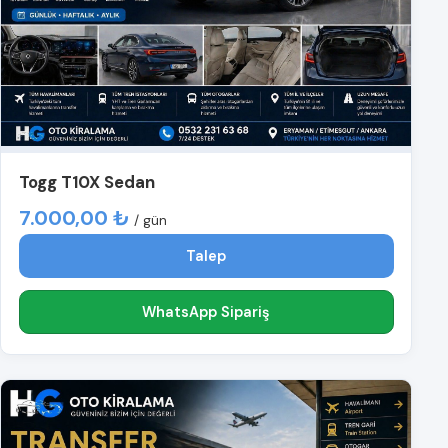
Togg T10X Sedan
7.000,00 ₺
/ gün
Talep
WhatsApp Sipariş