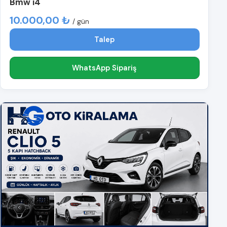
Bmw i4
10.000,00 ₺
/ gün
Talep
WhatsApp Sipariş