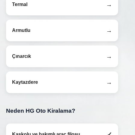
→
Termal
→
Armutlu
→
Çınarcık
→
Kaytazdere
Neden HG Oto Kiralama?
✓
Kaskolu ve bakımlı araç filosu