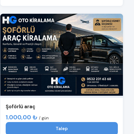
Şoförlü araç
1.000,00 ₺
/ gün
Talep