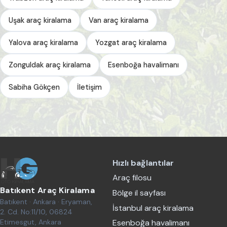
Uşak araç kiralama
Van araç kiralama
Yalova araç kiralama
Yozgat araç kiralama
Zonguldak araç kiralama
Esenboğa havalimanı
Sabiha Gökçen
İletişim
Hızlı bağlantılar
Araç filosu
Batıkent Araç Kiralama
Bölge il sayfası
Batıkent · Ankara · Eryaman,
İstanbul araç kiralama
2. Cd. No:11/10, 06824
Etimesgut, Ankara
Esenboğa havalimanı