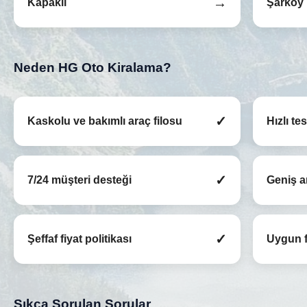
→
Kapaklı
Şarköy
Neden HG Oto Kiralama?
✓
Kaskolu ve bakımlı araç filosu
Hızlı te
✓
7/24 müşteri desteği
Geniş a
✓
Şeffaf fiyat politikası
Uygun f
Sıkça Sorulan Sorular