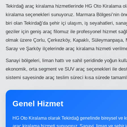
Tekirdağ araç kiralama hizmetlerinde HG Oto Kiralama ola
kiralama seçenekleri sunuyoruz. Marmara Bölgesi’nin öne
biri olan Tekirdağ’da şehir içi ulaşım, iş seyahatleri, sanay
geziler için geniş araç filomuz ile profesyonel hizmet sa
olmak üzere Çorlu, Çerkezköy, Kapaklı, Süleymanpaşa, M
Saray ve Şarköy ilçelerinde araç kiralama hizmeti verilme
Sanayi bölgeleri, liman hattı ve sahil şeridinde yoğun kul
ekonomik, orta segment ve SUV araç seçenekleri ile dest
sistemi sayesinde araç teslim süreci kısa sürede tamaml
Genel Hizmet
HG Oto Kiralama olarak Tekirdağ genelinde bireysel ve k
araç kiralama hizmeti sunuyoruz. Sanayi, liman ve şehir içi 