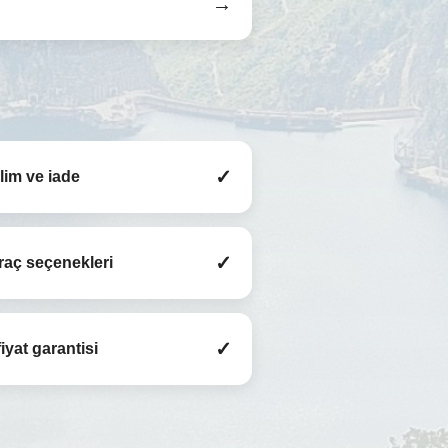
→
✓
slim ve iade
✓
raç seçenekleri
✓
iyat garantisi