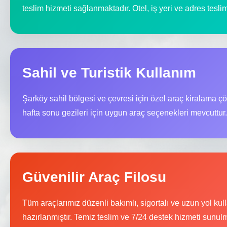
teslim hizmeti sağlanmaktadır. Otel, iş yeri ve adres tesl
Sahil ve Turistik Kullanım
Şarköy sahil bölgesi ve çevresi için özel araç kiralama çö
hafta sonu gezileri için uygun araç seçenekleri mevcuttur.
Güvenilir Araç Filosu
Tüm araçlarımız düzenli bakımlı, sigortalı ve uzun yol ku
hazırlanmıştır. Temiz teslim ve 7/24 destek hizmeti sunulm