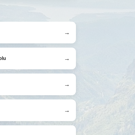
→
→
olu
→
→