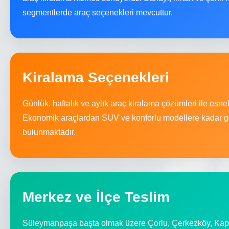
segmentlerde araç seçenekleri mevcuttur.
Kiralama Seçenekleri
Günlük, haftalık ve aylık araç kiralama çözümleri ile esn
Ekonomik araçlardan SUV ve konforlu modellere kadar ge
bulunmaktadır.
Merkez ve İlçe Teslim
Süleymanpaşa başta olmak üzere Çorlu, Çerkezköy, Kapak