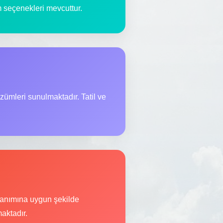
im seçenekleri mevcuttur.
zümleri sunulmaktadır. Tatil ve
llanımına uygun şekilde
aktadır.