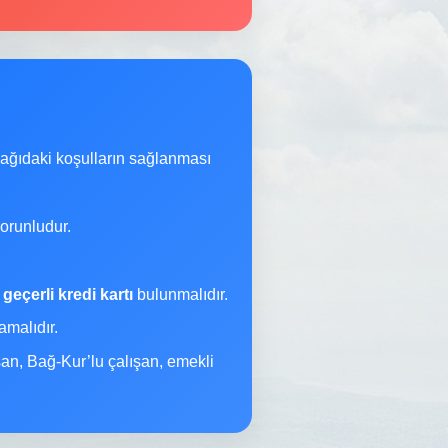
şağıdaki koşulların sağlanması
orunludur.
a
geçerli kredi kartı
bulunmalıdır.
malıdır.
şan, Bağ-Kur’lu çalışan, emekli