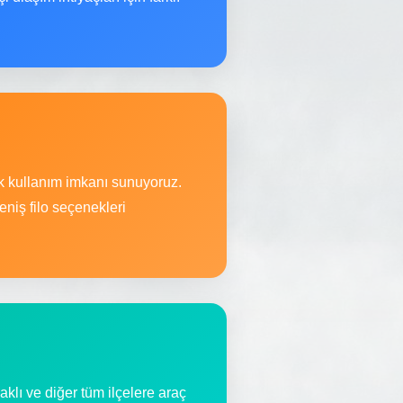
ek kullanım imkanı sunuyoruz.
niş filo seçenekleri
lı ve diğer tüm ilçelere araç