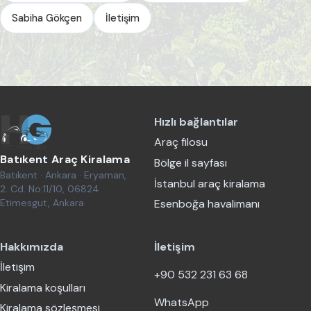
Sabiha Gökçen
İletişim
Hızlı bağlantılar
Araç filosu
Batıkent Araç Kiralama
Bölge il sayfası
Batıkent · Ankara · Eryaman,
İstanbul araç kiralama
2. Cd. No:11/10, 06824
Etimesgut, Ankara
Esenboğa havalimanı
Hakkımızda
İletişim
İletişim
+90 532 231 63 68
Kiralama koşulları
WhatsApp
Kiralama sözleşmesi