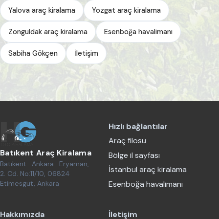
Yalova araç kiralama
Yozgat araç kiralama
Zonguldak araç kiralama
Esenboğa havalimanı
Sabiha Gökçen
İletişim
Hızlı bağlantılar
Araç filosu
Batıkent Araç Kiralama
Bölge il sayfası
Batıkent · Ankara · Eryaman,
İstanbul araç kiralama
2. Cd. No:11/10, 06824
Etimesgut, Ankara
Esenboğa havalimanı
Hakkımızda
İletişim