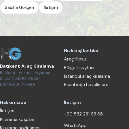
Sabiha Gökçen
İletişim
Hızlı bağlantılar
Araç filosu
Batıkent Araç Kiralama
Bölge il sayfası
Batıkent · Ankara · Eryaman,
İstanbul araç kiralama
2. Cd. No:11/10, 06824
Etimesgut, Ankara
Esenboğa havalimanı
Hakkımızda
İletişim
İletişim
+90 532 231 63 68
Kiralama koşulları
WhatsApp
Kiralama sözleşmesi