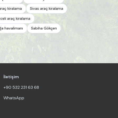
araç kiralama
Sivas araç kiralama
celi araç kiralama
a havalimanı
Sabiha Gökçen
İletişim
+90 532 231 63 68
WhatsApp