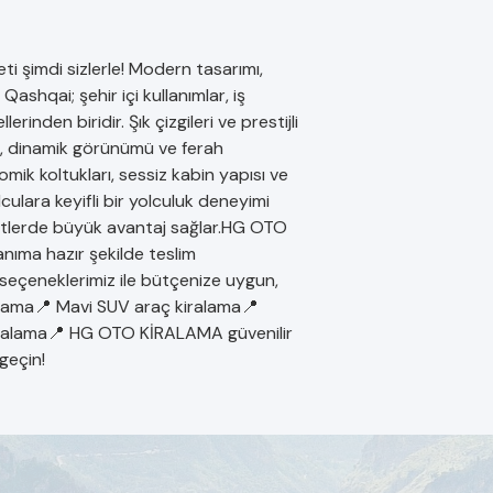
 şimdi sizlerle! Modern tasarımı,
shqai; şehir içi kullanımlar, iş
rinden biridir. Şık çizgileri ve prestijli
, dinamik görünümü ve ferah
mik koltukları, sessiz kabin yapısı ve
lara keyifli bir yolculuk deneyimi
hatlerde büyük avantaj sağlar.HG OTO
anıma hazır şekilde teslim
 seçeneklerimiz ile bütçenize uygun,
ralama📍 Mavi SUV araç kiralama📍
kiralama📍 HG OTO KİRALAMA güvenilir
geçin!