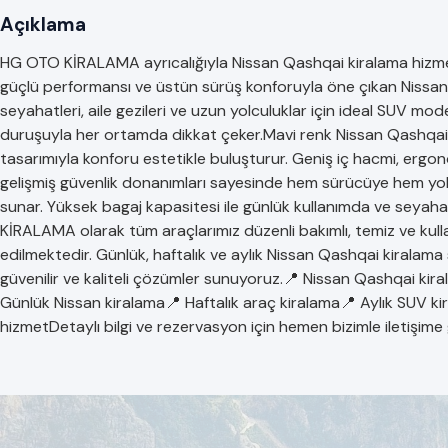
Açıklama
HG OTO KİRALAMA ayrıcalığıyla Nissan Qashqai kiralama hizmeti
güçlü performansı ve üstün sürüş konforuyla öne çıkan Nissan Qa
seyahatleri, aile gezileri ve uzun yolculuklar için ideal SUV modelle
duruşuyla her ortamda dikkat çeker.Mavi renk Nissan Qashqai
tasarımıyla konforu estetikle buluşturur. Geniş iç hacmi, ergono
gelişmiş güvenlik donanımları sayesinde hem sürücüye hem yolcu
sunar. Yüksek bagaj kapasitesi ile günlük kullanımda ve seya
KİRALAMA olarak tüm araçlarımız düzenli bakımlı, temiz ve kull
edilmektedir. Günlük, haftalık ve aylık Nissan Qashqai kiralama
güvenilir ve kaliteli çözümler sunuyoruz.📍 Nissan Qashqai ki
Günlük Nissan kiralama📍 Haftalık araç kiralama📍 Aylık SUV 
hizmetDetaylı bilgi ve rezervasyon için hemen bizimle iletişime 