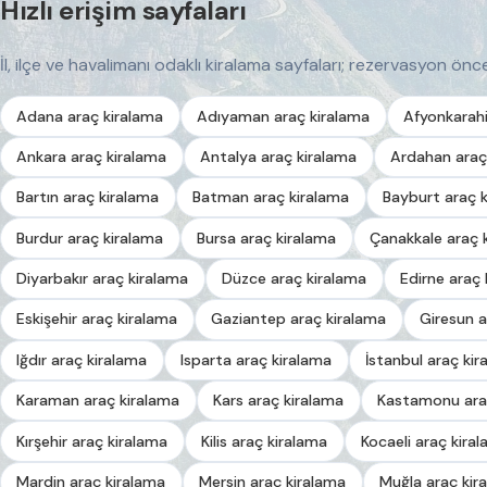
Hızlı erişim sayfaları
İl, ilçe ve havalimanı odaklı kiralama sayfaları; rezervasyon önces
Adana araç kiralama
Adıyaman araç kiralama
Afyonkarahi
Ankara araç kiralama
Antalya araç kiralama
Ardahan araç
Bartın araç kiralama
Batman araç kiralama
Bayburt araç 
Burdur araç kiralama
Bursa araç kiralama
Çanakkale araç 
Diyarbakır araç kiralama
Düzce araç kiralama
Edirne araç 
Eskişehir araç kiralama
Gaziantep araç kiralama
Giresun a
Iğdır araç kiralama
Isparta araç kiralama
İstanbul araç kir
Karaman araç kiralama
Kars araç kiralama
Kastamonu ara
Kırşehir araç kiralama
Kilis araç kiralama
Kocaeli araç kira
Mardin araç kiralama
Mersin araç kiralama
Muğla araç kir