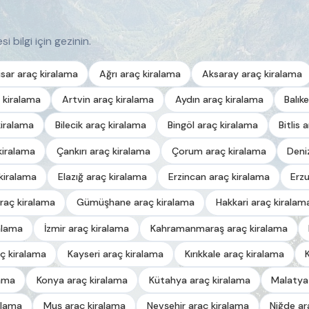
i bilgi için gezinin.
sar araç kiralama
Ağrı araç kiralama
Aksaray araç kiralama
 kiralama
Artvin araç kiralama
Aydın araç kiralama
Balık
kiralama
Bilecik araç kiralama
Bingöl araç kiralama
Bitlis 
kiralama
Çankırı araç kiralama
Çorum araç kiralama
Deni
kiralama
Elazığ araç kiralama
Erzincan araç kiralama
Erz
raç kiralama
Gümüşhane araç kiralama
Hakkari araç kiralam
alama
İzmir araç kiralama
Kahramanmaraş araç kiralama
ç kiralama
Kayseri araç kiralama
Kırıkkale araç kiralama
lama
Konya araç kiralama
Kütahya araç kiralama
Malatya
alama
Muş araç kiralama
Nevşehir araç kiralama
Niğde ar