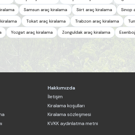
iralama
Samsun araç kiralama
Siirt araç kiralama
Sinop 
 kiralama
Tokat araç kiralama
Trabzon araç kiralama
Tun
a
Yozgat araç kiralama
Zonguldak araç kiralama
Esenboğ
Hakkımızda
İletişim
Kiralama koşulları
ama
Kiralama sözleşmesi
ı
KVKK aydınlatma metni