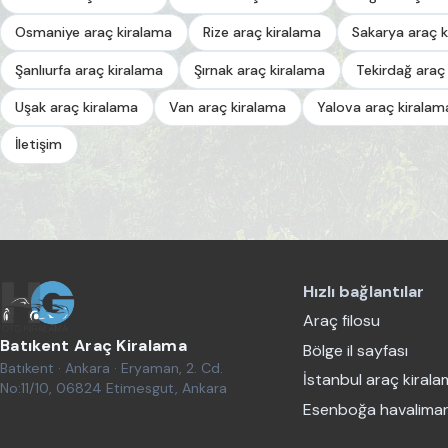
Osmaniye araç kiralama
Rize araç kiralama
Sakarya araç k
Şanlıurfa araç kiralama
Şırnak araç kiralama
Tekirdağ araç
Uşak araç kiralama
Van araç kiralama
Yalova araç kiralam
İletişim
Hızlı bağlantılar
Araç filosu
Batıkent Araç Kiralama
Bölge il sayfası
Batıkent · Ankara · Eryaman, 2. Cd.
İstanbul araç kiral
No:11/10, 06824 Etimesgut, Ankara
Esenboğa havaliman