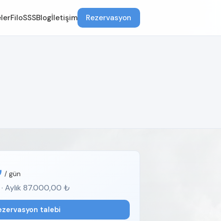
ler
Filo
SSS
Blog
İletişim
Rezervasyon
₺
/ gün
 · Aylık 87.000,00 ₺
ezervasyon talebi