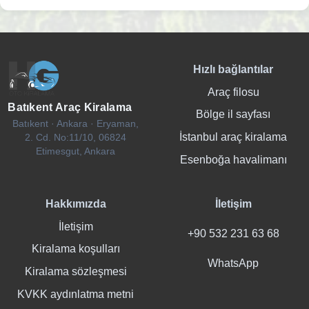
Hızlı bağlantılar
Araç filosu
Batıkent Araç Kiralama
Bölge il sayfası
Batıkent · Ankara · Eryaman,
İstanbul araç kiralama
2. Cd. No:11/10, 06824
Etimesgut, Ankara
Esenboğa havalimanı
Hakkımızda
İletişim
İletişim
+90 532 231 63 68
Kiralama koşulları
WhatsApp
Kiralama sözleşmesi
KVKK aydınlatma metni