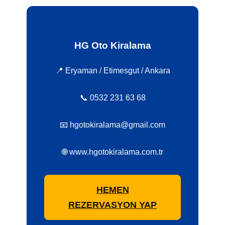
HG Oto Kiralama
📍 Eryaman / Etimesgut / Ankara
📞 0532 231 63 68
📧 hgotokiralama@gmail.com
🌐 www.hgotokiralama.com.tr
HEMEN
REZERVASYON YAP