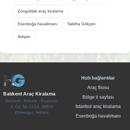
Zonguldak araç kiralama
Esenboğa havalimanı
Sabiha Gökçen
İletişim
Hızlı bağlantılar
Araç filosu
Batıkent Araç Kiralama
Bölge il sayfası
Batıkent · Ankara · Eryaman,
İstanbul araç kiralama
2. Cd. No:11/10, 06824
Etimesgut, Ankara
Esenboğa havalimanı