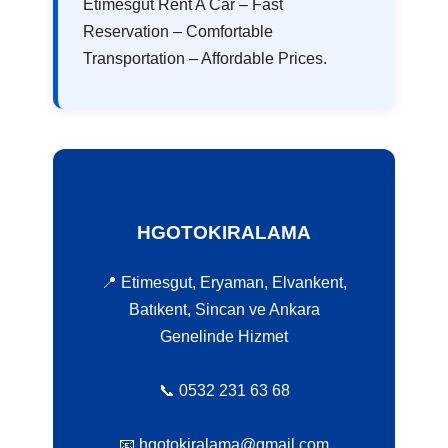
Etimesgut Rent A Car – Fast
Reservation – Comfortable
Transportation – Affordable Prices.
HGOTOKIRALAMA
📍 Etimesgut, Eryaman, Elvankent,
Batıkent, Sincan ve Ankara
Genelinde Hizmet
📞 0532 231 63 68
📧 hgotokiralama@gmail.com