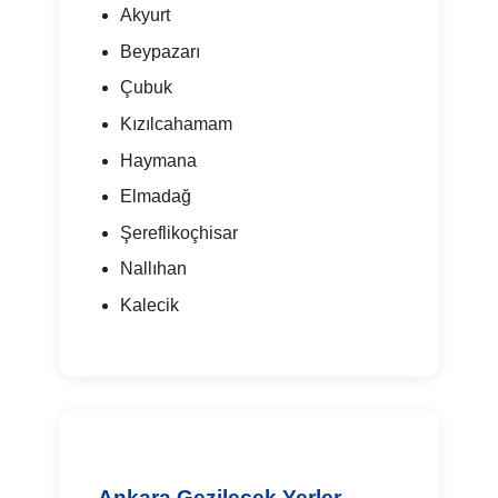
Akyurt
Beypazarı
Çubuk
Kızılcahamam
Haymana
Elmadağ
Şereflikoçhisar
Nallıhan
Kalecik
Ankara Gezilecek Yerler