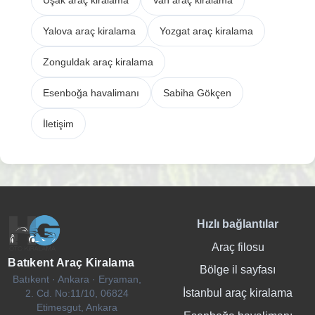
Uşak araç kiralama
Van araç kiralama
Yalova araç kiralama
Yozgat araç kiralama
Zonguldak araç kiralama
Esenboğa havalimanı
Sabiha Gökçen
İletişim
Hızlı bağlantılar
Araç filosu
Batıkent Araç Kiralama
Bölge il sayfası
Batıkent · Ankara · Eryaman,
İstanbul araç kiralama
2. Cd. No:11/10, 06824
Etimesgut, Ankara