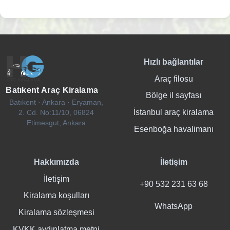
Hızlı bağlantılar
Araç filosu
Batıkent Araç Kiralama
Bölge il sayfası
Batıkent · Ankara · Eryaman,
İstanbul araç kiralama
2. Cd. No:11/10, 06824
Etimesgut, Ankara
Esenboğa havalimanı
Hakkımızda
İletişim
İletişim
+90 532 231 63 68
Kiralama koşulları
WhatsApp
Kiralama sözleşmesi
KVKK aydınlatma metni