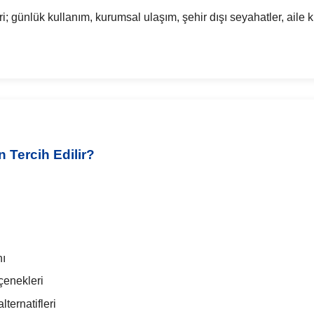
günlük kullanım, kurumsal ulaşım, şehir dışı seyahatler, aile kull
Tercih Edilir?
nı
çenekleri
ternatifleri