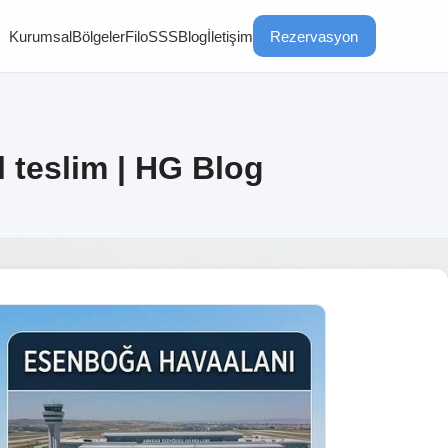
Kurumsal
Bölgeler
Filo
SSS
Blog
İletişim
Rezervasyon
 teslim | HG Blog