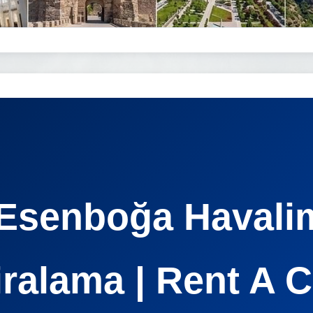
Esenboğa Havali
iralama | Rent A C