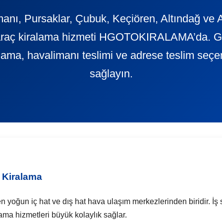
ı, Pursaklar, Çubuk, Keçiören, Altındağ ve A
araç kiralama hizmeti HGOTOKIRALAMA’da. Günl
ralama, havalimanı teslimi ve adrese teslim seçe
sağlayın.
 Kiralama
ğun iç hat ve dış hat hava ulaşım merkezlerinden biridir. İş seya
lama hizmetleri büyük kolaylık sağlar.