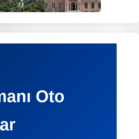
manı Oto
ar