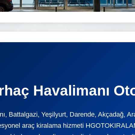
rhaç Havalimanı Ot
, Battalgazi, Yeşilyurt, Darende, Akçadağ, Ar
ofesyonel araç kiralama hizmeti HGOTOKIRALAM