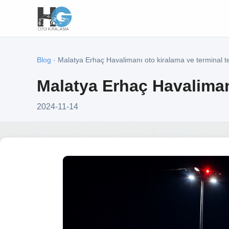
Blog
· Malatya Erhaç Havalimanı oto kiralama ve terminal t
Malatya Erhaç Havalimanı
2024-11-14