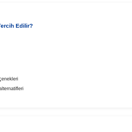
rcih Edilir?
çenekleri
ternatifleri