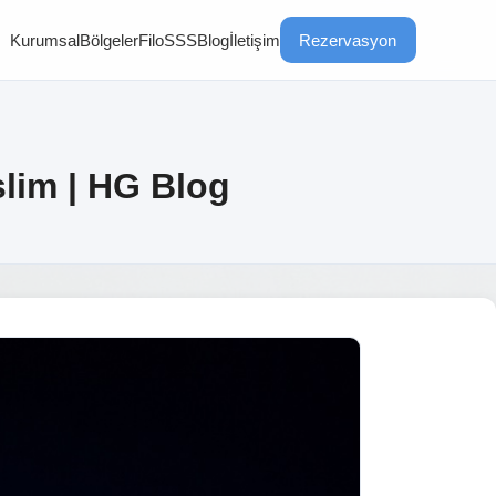
Kurumsal
Bölgeler
Filo
SSS
Blog
İletişim
Rezervasyon
slim | HG Blog