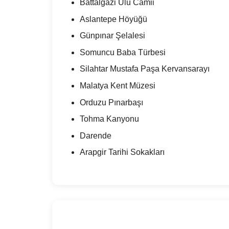
Battalgazi Ulu Camii
Aslantepe Höyüğü
Günpınar Şelalesi
Somuncu Baba Türbesi
Silahtar Mustafa Paşa Kervansarayı
Malatya Kent Müzesi
Orduzu Pınarbaşı
Tohma Kanyonu
Darende
Arapgir Tarihi Sokakları