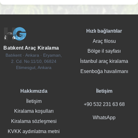
Hızlı bağlantılar
Araç filosu
Batıkent Araç Kiralama
Bölge il sayfası
Batıkent · Ankara · Eryaman,
İstanbul araç kiralama
2. Cd. No:11/10, 06824
Etimesgut, Ankara
Esenboğa havalimanı
Hakkımızda
İletişim
İletişim
+90 532 231 63 68
Kiralama koşulları
WhatsApp
Kiralama sözleşmesi
KVKK aydınlatma metni