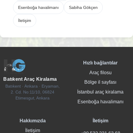
Esenboğa havalimanı
Sabiha Gökçen
İletişim
Hızlı bağlantılar
Araç filosu
Batıkent Araç Kiralama
Bölge il sayfası
Batıkent · Ankara · Eryaman,
İstanbul araç kiralama
2. Cd. No:11/10, 06824
Etimesgut, Ankara
Esenboğa havalimanı
Hakkımızda
İletişim
İletişim