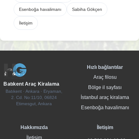
Esenboğa havalimanı
Sabiha Gökçen
İletişim
Hızlı bağlantılar
Araç filosu
Batıkent Araç Kiralama
Bölge il sayfası
Batıkent · Ankara · Eryaman,
İstanbul araç kiralama
2. Cd. No:11/10, 06824
Etimesgut, Ankara
Esenboğa havalimanı
Hakkımızda
İletişim
İletişim