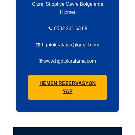
Cizre, Silopi ve Çevre Bölgelerde
Hizmet
📞 0532 231 63 68
📧 hgotokiralama@gmail.com
🌐 www.hgotokiralama.com
HEMEN REZERVASYON
YAP