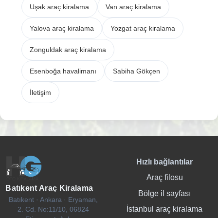
Uşak araç kiralama
Van araç kiralama
Yalova araç kiralama
Yozgat araç kiralama
Zonguldak araç kiralama
Esenboğa havalimanı
Sabiha Gökçen
İletişim
Hızlı bağlantılar
Araç filosu
Batıkent Araç Kiralama
Bölge il sayfası
Batıkent · Ankara · Eryaman,
İstanbul araç kiralama
2. Cd. No:11/10, 06824