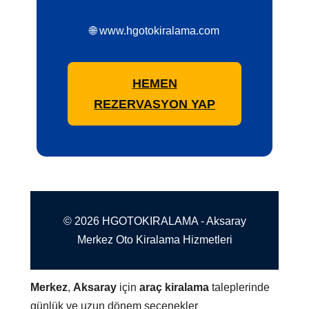
🌐 www.hgotokiralama.com
HEMEN
REZERVASYON YAP
© 2026 HGOTOKIRALAMA - Aksaray
Merkez Oto Kiralama Hizmetleri
Merkez
,
Aksaray
için
araç kiralama
taleplerinde
günlük ve uzun dönem seçenekler