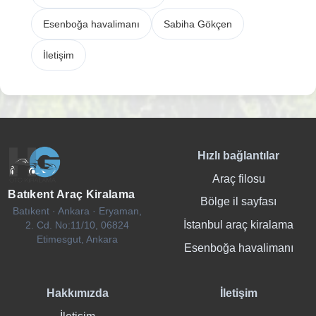
Esenboğa havalimanı
Sabiha Gökçen
İletişim
Hızlı bağlantılar
Araç filosu
Batıkent Araç Kiralama
Bölge il sayfası
Batıkent · Ankara · Eryaman,
İstanbul araç kiralama
2. Cd. No:11/10, 06824
Etimesgut, Ankara
Esenboğa havalimanı
Hakkımızda
İletişim