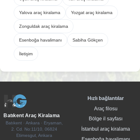
Yalova araç kiralama
Yozgat araç kiralama
Zonguldak araç kiralama
Esenboğa havalimanı
Sabiha Gökçen
İletişim
Hızlı bağlantılar
Araç filosu
Batıkent Araç Kiralama
Bölge il sayfası
Batıkent · Ankara · Eryaman,
İstanbul araç kiralama
2. Cd. No:11/10, 06824
Etimesgut, Ankara
Esenboğa havalimanı