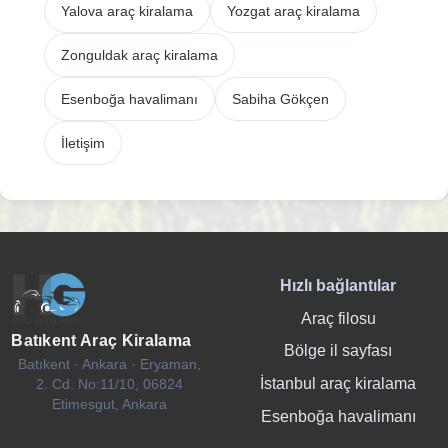
Yalova araç kiralama
Yozgat araç kiralama
Zonguldak araç kiralama
Esenboğa havalimanı
Sabiha Gökçen
İletişim
Hızlı bağlantılar
Araç filosu
Batıkent Araç Kiralama
Bölge il sayfası
Batıkent · Ankara · Eryaman,
İstanbul araç kiralama
2. Cd. No:11/10, 06824
Etimesgut, Ankara
Esenboğa havalimanı