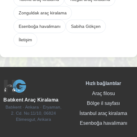
Zonguldak araç kiralama
Esenboğa havalimanı
Sabiha Gökçen
İletişim
Hızlı bağlantılar
Araç filosu
Batıkent Araç Kiralama
Bölge il sayfası
Batıkent · Ankara · Eryaman,
İstanbul araç kiralama
2. Cd. No:11/10, 06824
Etimesgut, Ankara
Esenboğa havalimanı