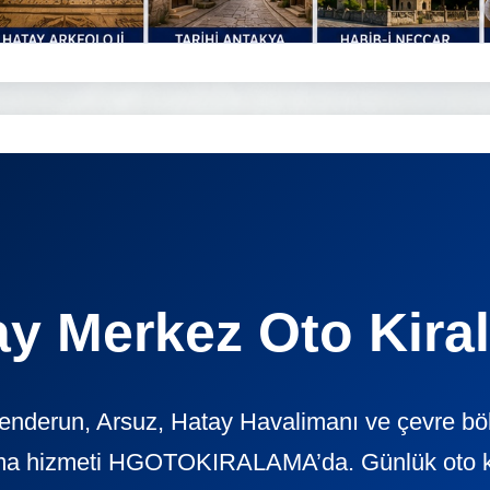
ay Merkez Oto Kira
enderun, Arsuz, Hatay Havalimanı ve çevre böl
ama hizmeti HGOTOKIRALAMA’da. Günlük oto kira