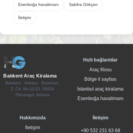
Esenboğa havalimanı
Sabiha Gökçen
İletişim
Hızlı bağlantılar
Araç filosu
Batıkent Araç Kiralama
Bölge il sayfası
Batıkent · Ankara · Eryaman,
İstanbul araç kiralama
2. Cd. No:11/10, 06824
Etimesgut, Ankara
Esenboğa havalimanı
Hakkımızda
İletişim
İletişim
+90 532 231 63 68