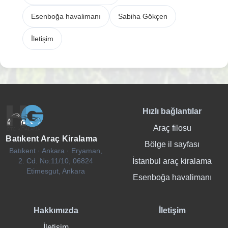
Esenboğa havalimanı
Sabiha Gökçen
İletişim
Hızlı bağlantılar
Araç filosu
Batıkent Araç Kiralama
Bölge il sayfası
Batıkent · Ankara · Eryaman,
İstanbul araç kiralama
2. Cd. No:11/10, 06824
Etimesgut, Ankara
Esenboğa havalimanı
Hakkımızda
İletişim
İletişim