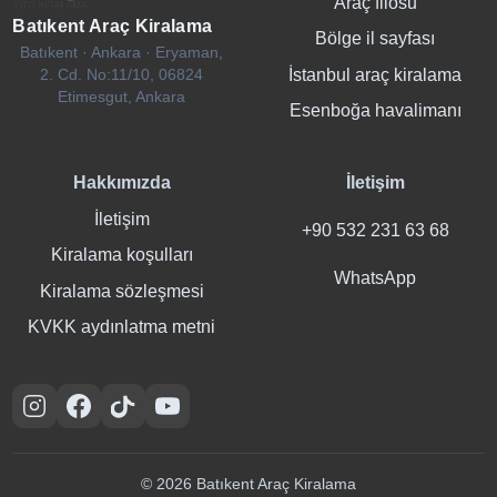
Araç filosu
Batıkent Araç Kiralama
Bölge il sayfası
Batıkent · Ankara · Eryaman,
İstanbul araç kiralama
2. Cd. No:11/10, 06824
Etimesgut, Ankara
Esenboğa havalimanı
Hakkımızda
İletişim
İletişim
+90 532 231 63 68
Kiralama koşulları
WhatsApp
Kiralama sözleşmesi
KVKK aydınlatma metni
Instagram
Facebook
TikTok
YouTube
© 2026 Batıkent Araç Kiralama