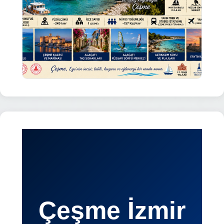
Çeşme İzmir