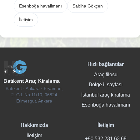
Esenboğa havalimanı
Sabiha Gökçen
İletişim
Hızlı bağlantılar
Araç filosu
Batıkent Araç Kiralama
Bölge il sayfası
Batıkent · Ankara · Eryaman,
İstanbul araç kiralama
2. Cd. No:11/10, 06824
Etimesgut, Ankara
Esenboğa havalimanı
Hakkımızda
İletişim
İletişim
+90 532 231 63 68