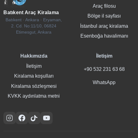
Araç filosu
Batıkent Araç Kiralama
Bölge il sayfası
Batıkent · Ankara · Eryaman,
İstanbul araç kiralama
2. Cd. No:11/10, 06824
Etimesgut, Ankara
Esenboğa havalimanı
Hakkımızda
İletişim
İletişim
+90 532 231 63 68
Kiralama koşulları
WhatsApp
Kiralama sözleşmesi
KVKK aydınlatma metni
Instagram
Facebook
TikTok
YouTube