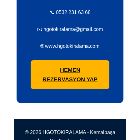
📞 0532 231 63 68
📧 hgotokiralama@gmail.com
🌐 www.hgotokiralama.com
HEMEN
REZERVASYON YAP
© 2026 HGOTOKIRALAMA - Kemalpaşa