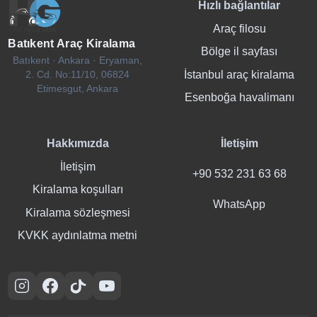
Hızlı bağlantılar
Araç filosu
Batıkent Araç Kiralama
Bölge il sayfası
Batıkent · Ankara · Eryaman,
İstanbul araç kiralama
2. Cd. No:11/10, 06824
Etimesgut, Ankara
Esenboğa havalimanı
Hakkımızda
İletişim
İletişim
+90 532 231 63 68
Kiralama koşulları
WhatsApp
Kiralama sözleşmesi
KVKK aydınlatma metni
Instagram
Facebook
TikTok
YouTube