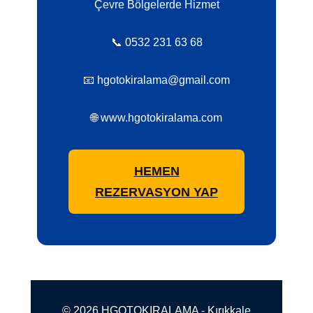
Çevre Bölgelerde Hizmet
📞 0532 231 63 68
📧 hgotokiralama@gmail.com
🌐 www.hgotokiralama.com
HEMEN
REZERVASYON YAP
© 2026 HGOTOKIRALAMA - Kırıkkale