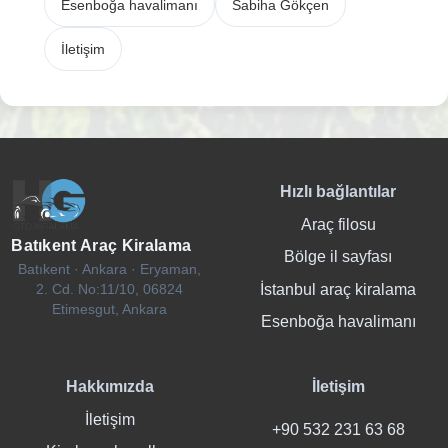
Esenboğa havalimanı
Sabiha Gökçen
İletişim
Hızlı bağlantılar
Araç filosu
Batıkent Araç Kiralama
Bölge il sayfası
Batıkent · Ankara · Eryaman,
İstanbul araç kiralama
2. Cd. No:11/10, 06824
Etimesgut, Ankara
Esenboğa havalimanı
Hakkımızda
İletişim
İletişim
+90 532 231 63 68