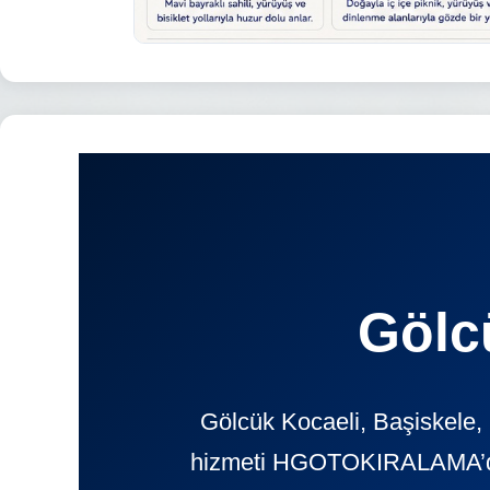
Gölc
Gölcük Kocaeli, Başiskele, 
hizmeti HGOTOKIRALAMA’da. G