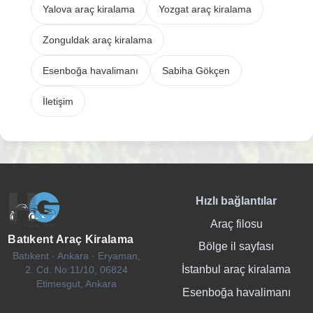
Yalova araç kiralama
Yozgat araç kiralama
Zonguldak araç kiralama
Esenboğa havalimanı
Sabiha Gökçen
İletişim
Hızlı bağlantılar
Araç filosu
Batıkent Araç Kiralama
Bölge il sayfası
Batıkent · Ankara · Eryaman,
İstanbul araç kiralama
2. Cd. No:11/10, 06824
Etimesgut, Ankara
Esenboğa havalimanı