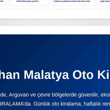
an Malatya Oto K
e, Arguvan ve çevre bölgelerde güvenilir, eko
ALAMA’da. Günlük oto kiralama, haftalık rent a