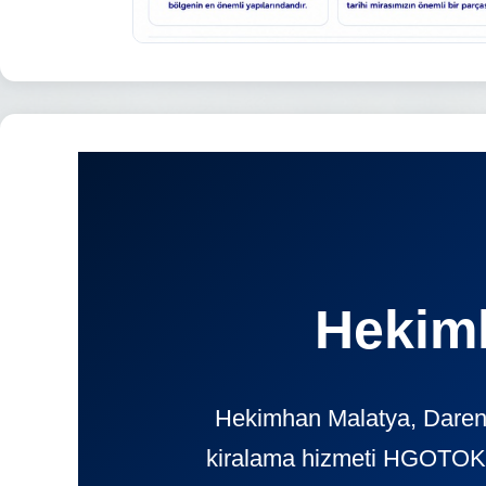
Hekimh
Hekimhan Malatya, Darend
kiralama hizmeti HGOTOKIR