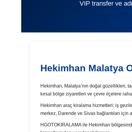
VIP transfer ve ad
Hekimhan Malatya O
Hekimhan, Malatya’nın doğal güzellikleri, tari
kırsal bölge ziyaretleri ve çevre ilçelere ra
Hekimhan araç kiralama hizmetleri; iş gezileri
merkez, Darende ve Sivas bağlantıları için a
HGOTOKIRALAMA ile Hekimhan bölgesinde günl