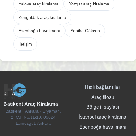
Yalova araç kiralama
Yozgat araç kiralama
Zonguldak araç kiralama
Esenboğa havalimanı
Sabiha Gökçen
İletişim
Hızlı bağlantılar
Araç filosu
Batıkent Araç Kiralama
Bölge il sayfası
Batıkent · Ankara · Eryaman,
İstanbul araç kiralama
2. Cd. No:11/10, 06824
Etimesgut, Ankara
Esenboğa havalimanı