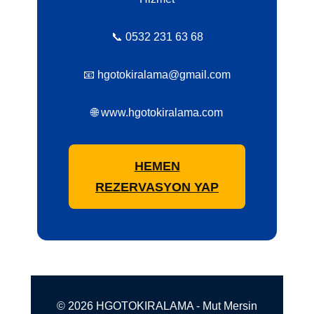
📞 0532 231 63 68
📧 hgotokiralama@gmail.com
🌐 www.hgotokiralama.com
HEMEN
REZERVASYON YAP
© 2026 HGOTOKIRALAMA - Mut Mersin