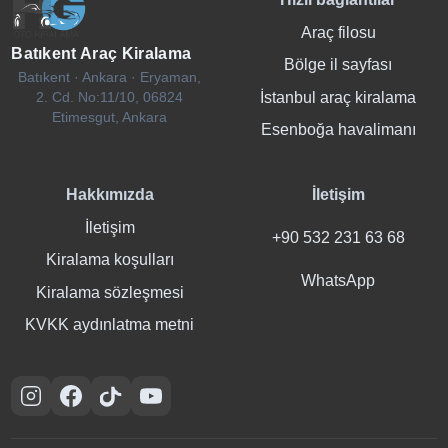
Araç filosu
Batıkent Araç Kiralama
Bölge il sayfası
Batıkent · Ankara · Eryaman,
İstanbul araç kiralama
2. Cd. No:11/10, 06824
Etimesgut, Ankara
Esenboğa havalimanı
Hakkımızda
İletişim
İletişim
+90 532 231 63 68
Kiralama koşulları
WhatsApp
Kiralama sözleşmesi
KVKK aydınlatma metni
Instagram
Facebook
TikTok
YouTube