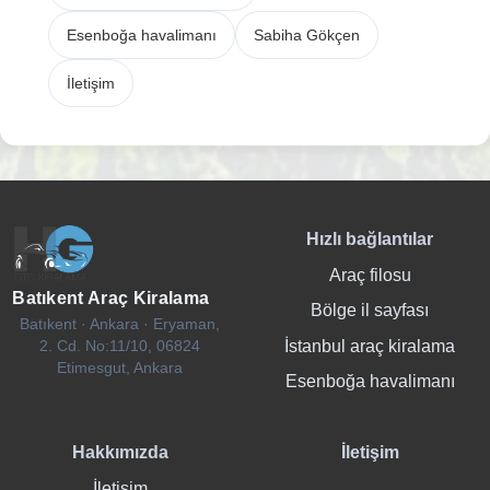
Esenboğa havalimanı
Sabiha Gökçen
İletişim
Hızlı bağlantılar
Araç filosu
Batıkent Araç Kiralama
Bölge il sayfası
Batıkent · Ankara · Eryaman,
İstanbul araç kiralama
2. Cd. No:11/10, 06824
Etimesgut, Ankara
Esenboğa havalimanı
Hakkımızda
İletişim
İletişim