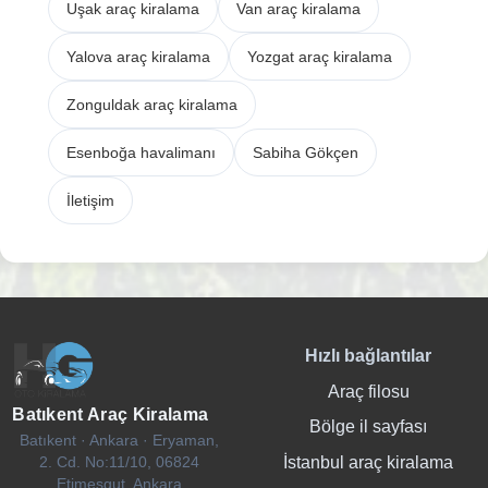
Uşak araç kiralama
Van araç kiralama
Yalova araç kiralama
Yozgat araç kiralama
Zonguldak araç kiralama
Esenboğa havalimanı
Sabiha Gökçen
İletişim
Hızlı bağlantılar
Araç filosu
Batıkent Araç Kiralama
Bölge il sayfası
Batıkent · Ankara · Eryaman,
İstanbul araç kiralama
2. Cd. No:11/10, 06824
Etimesgut, Ankara