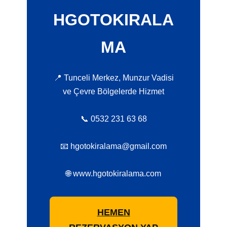
HGOTOKIRALA
MA
📍 Tunceli Merkez, Munzur Vadisi
ve Çevre Bölgelerde Hizmet
📞 0532 231 63 68
📧 hgotokiralama@gmail.com
🌐 www.hgotokiralama.com
HEMEN