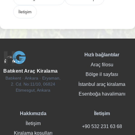
İletişim
Hızlı bağlantılar
Araç filosu
Batıkent Araç Kiralama
Bölge il sayfası
Batıkent · Ankara · Eryaman,
İstanbul araç kiralama
2. Cd. No:11/10, 06824
Etimesgut, Ankara
Esenboğa havalimanı
Hakkımızda
İletişim
İletişim
+90 532 231 63 68
Kiralama koşulları