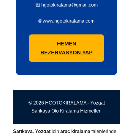
📧 hgotokiralama@gmail.com
🌐 www.hgotokiralama.com
HEMEN
REZERVASYON YAP
© 2026 HGOTOKIRALAMA - Yozgat
Sarıkaya Oto Kiralama Hizmetleri
Sarıkaya
,
Yozgat
için
araç kiralama
taleplerinde